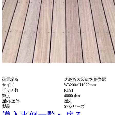
設置場所
大阪府大阪市
/阿倍野駅
サイズ
W3200×H1920mm
ピッチ数
P3.91
輝度
4000cd/㎡
屋内/屋外
屋外
製品
S7シリーズ