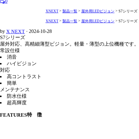
0
>
>
>
製品一覧
屋外用LEDビジョン
S7シリーズ
XNEXT
>
>
>
製品一覧
屋外用LEDビジョン
S7シリーズ
XNEXT
by
· 2024-10-28
X NEXT
S7シリーズ
屋外対応、高精細薄型ビジョン。軽量・薄型の上位機種です。
常設仕様
消音
ハイビジョン
対応
高コントラスト
簡単
メンテナンス
防水仕様
超高輝度
特 徴
FEATURES